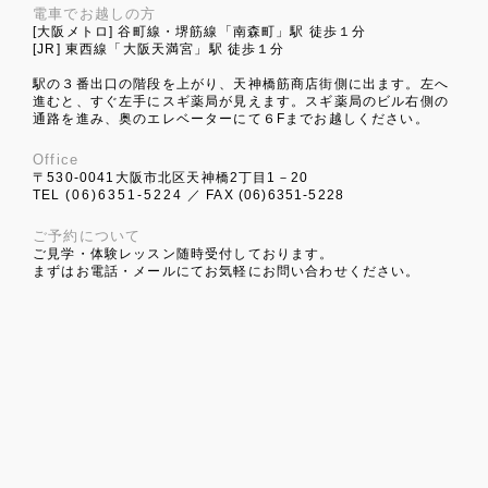
電車でお越しの方
[大阪メトロ] 谷町線・堺筋線「南森町」駅 徒歩１分
[JR] 東西線「大阪天満宮」駅 徒歩１分
駅の３番出口の階段を上がり、天神橋筋商店街側に出ます。左へ
進むと、すぐ左手にスギ薬局が見えます。スギ薬局のビル右側の
通路を進み、奥のエレベーターにて６Fまでお越しください。
Office
〒530-0041大阪市北区天神橋2丁目1－20
TEL
(06)6351-5224
／ FAX (06)6351-5228
ご予約について
ご見学・体験レッスン随時受付しております。
まずはお電話・メールにてお気軽にお問い合わせください。